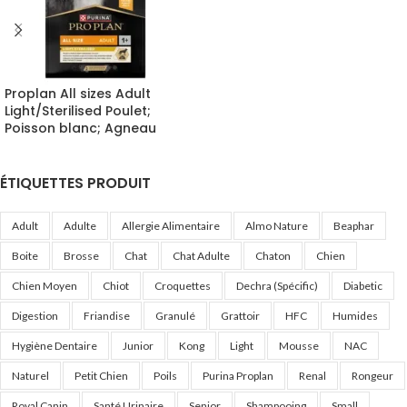
Proplan All sizes Adult
Light/Sterilised Poulet;
Poisson blanc; Agneau
ÉTIQUETTES PRODUIT
Adult
Adulte
Allergie Alimentaire
Almo Nature
Beaphar
Boite
Brosse
Chat
Chat Adulte
Chaton
Chien
Chien Moyen
Chiot
Croquettes
Dechra (Spécific)
Diabetic
Digestion
Friandise
Granulé
Grattoir
HFC
Humides
Hygiène Dentaire
Junior
Kong
Light
Mousse
NAC
Naturel
Petit Chien
Poils
Purina Proplan
Renal
Rongeur
Royal Canin
Santé Urinaire
Senior
Shampooing
Small