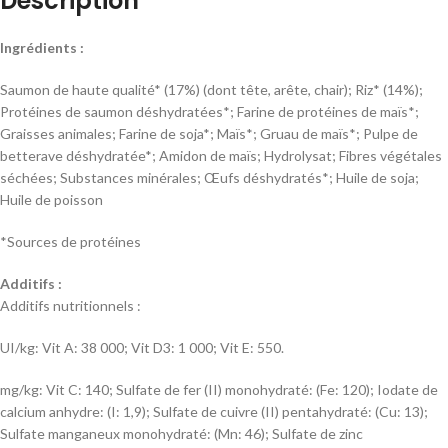
Description
Ingrédients :
Saumon de haute qualité* (17%) (dont tête, arête, chair); Riz* (14%);
Protéines de saumon déshydratées*; Farine de protéines de maïs*;
Graisses animales; Farine de soja*; Maïs*; Gruau de maïs*; Pulpe de
betterave déshydratée*; Amidon de maïs; Hydrolysat; Fibres végétales
séchées; Substances minérales; Œufs déshydratés*; Huile de soja;
Huile de poisson
*Sources de protéines
Additifs :
Additifs nutritionnels :
UI/kg: Vit A: 38 000; Vit D3: 1 000; Vit E: 550.
mg/kg: Vit C: 140; Sulfate de fer (II) monohydraté: (Fe: 120); Iodate de
calcium anhydre: (I: 1,9); Sulfate de cuivre (II) pentahydraté: (Cu: 13);
Sulfate manganeux monohydraté: (Mn: 46); Sulfate de zinc