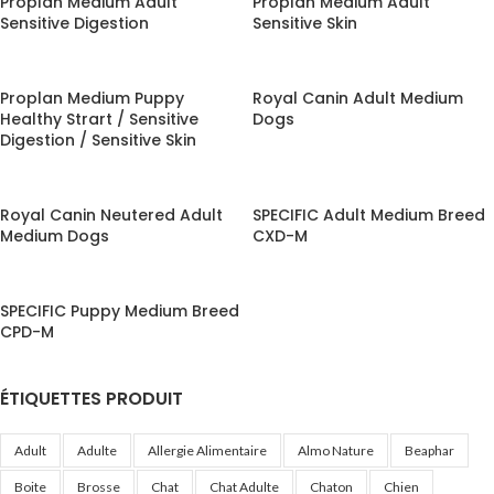
Proplan Medium Adult
Proplan Medium Adult
Sensitive Digestion
Sensitive Skin
Proplan Medium Puppy
Royal Canin Adult Medium
Healthy Strart / Sensitive
Dogs
Digestion / Sensitive Skin
Royal Canin Neutered Adult
SPECIFIC Adult Medium Breed
Medium Dogs
CXD-M
SPECIFIC Puppy Medium Breed
CPD-M
ÉTIQUETTES PRODUIT
Adult
Adulte
Allergie Alimentaire
Almo Nature
Beaphar
Boite
Brosse
Chat
Chat Adulte
Chaton
Chien