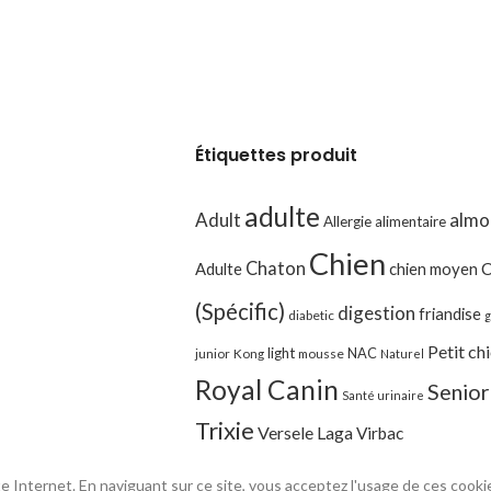
Étiquettes produit
adulte
Adult
almo
Allergie alimentaire
Chien
Chaton
Adulte
chien moyen
C
(Spécific)
digestion
friandise
diabetic
g
Petit ch
light
NAC
junior
Kong
mousse
Naturel
Royal Canin
Senior
Santé urinaire
Trixie
Versele Laga
Virbac
e Internet. En naviguant sur ce site, vous acceptez l'usage de ces cooki