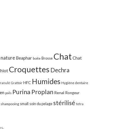
Chat
 nature
Beaphar
Chat
Brosse
boite
Croquettes
Dechra
hiot
Humides
HFC
Hygiène dentaire
ranulé
Grattoir
Purina Proplan
ien
Renal
Rongeur
poils
stérilisé
small
soin du pelage
shampooing
tetra
es.