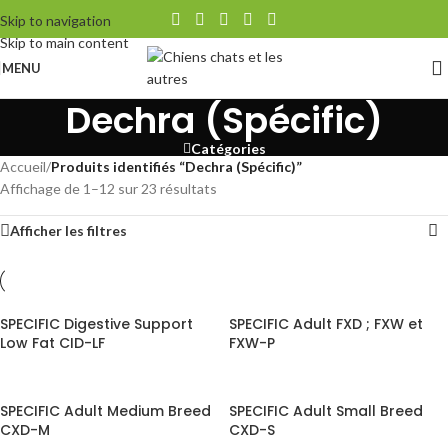
Skip to navigation
Skip to main content
MENU
Dechra (Spécific)
Catégories
Accueil
/
Produits identifiés “Dechra (Spécific)”
Affichage de 1–12 sur 23 résultats
Afficher les filtres
SPECIFIC Digestive Support
SPECIFIC Adult FXD ; FXW et
Low Fat CID-LF
FXW-P
SPECIFIC Adult Medium Breed
SPECIFIC Adult Small Breed
CXD-M
CXD-S