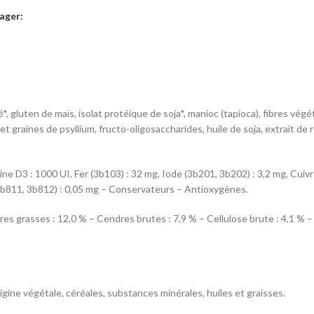
ager:
*, gluten de maïs, isolat protéique de soja*, manioc (tapioca), fibres végé
t graines de psyllium, fructo-oligosaccharides, huile de soja, extrait de 
mine D3 : 1000 UI, Fer (3b103) : 32 mg, Iode (3b201, 3b202) : 3,2 mg, Cu
 3b811, 3b812) : 0,05 mg – Conservateurs – Antioxygènes.
es grasses : 12,0 % – Cendres brutes : 7,9 % – Cellulose brute : 4,1 % –
gine végétale, céréales, substances minérales, huiles et graisses.