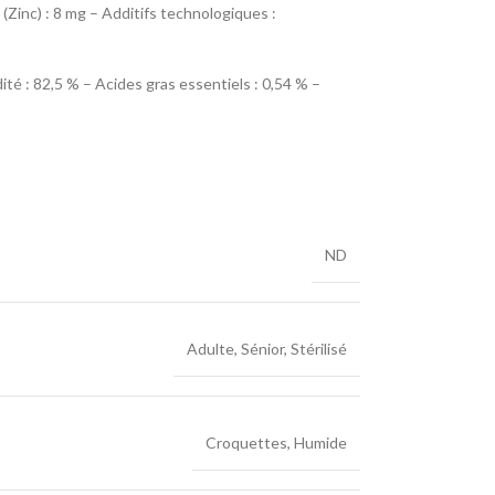
6 (Zinc) : 8 mg – Additifs technologiques :
ité : 82,5 % – Acides gras essentiels : 0,54 % –
ND
Adulte
,
Sénior
,
Stérilisé
Croquettes
,
Humide