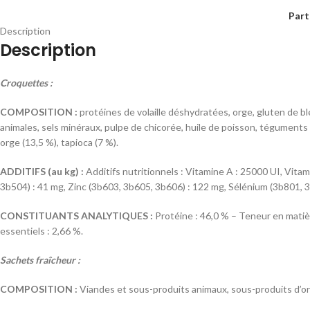
Part
Description
Description
Croquettes :
COMPOSITION :
protéines de volaille déshydratées, orge, gluten de blé
animales, sels minéraux, pulpe de chicorée, huile de poisson, téguments e
orge (13,5 %), tapioca (7 %).
ADDITIFS (au kg) :
Additifs nutritionnels : Vitamine A : 25000 UI, Vita
3b504) : 41 mg, Zinc (3b603, 3b605, 3b606) : 122 mg, Sélénium (3b801,
CONSTITUANTS ANALYTIQUES :
Protéine : 46,0 % – Teneur en matièr
essentiels : 2,66 %.
Sachets fraîcheur :
COMPOSITION :
Viandes et sous-produits animaux, sous-produits d’ori