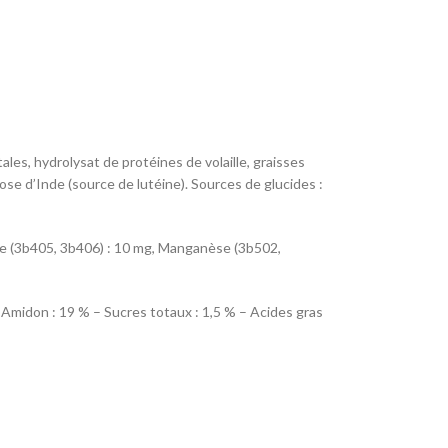
tales, hydrolysat de protéines de volaille, graisses
rose d’Inde (source de lutéine). Sources de glucides :
ivre (3b405, 3b406) : 10 mg, Manganèse (3b502,
 Amidon : 19 % – Sucres totaux : 1,5 % – Acides gras