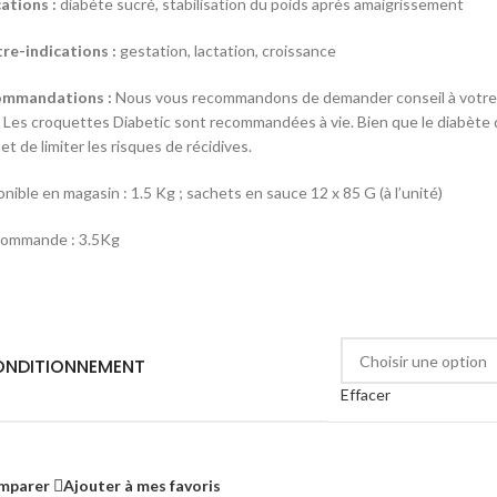
cations :
diabète sucré, stabilisation du poids après amaigrissement
re-indications :
gestation, lactation, croissance
ommandations :
Nous vous recommandons de demander conseil à votre v
. Les croquettes Diabetic sont recommandées à vie. Bien que le diabète du
t de limiter les risques de récidives.
nible en magasin : 1.5 Kg ; sachets en sauce 12 x 85 G (à l’unité)
commande : 3.5Kg
NDITIONNEMENT
Effacer
mparer
Ajouter à mes favoris