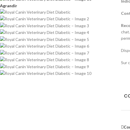
Indi
Agrandir
Cont
Rec
chat
perme
Dispo
Sur 
CO
Co