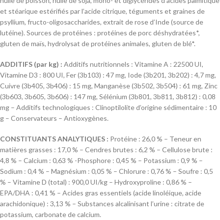
huile de poisson, huile de soja, mono- et diglycérides d’acides palmitique
et stéarique estérifiés par l’acide citrique, téguments et graines de
psyllium, fructo-oligosaccharides, extrait de rose d’Inde (source de
lutéine). Sources de protéines : protéines de porc déshydratées*,
gluten de maïs, hydrolysat de protéines animales, gluten de blé*.
ADDITIFS (par kg) :
Additifs nutritionnels : Vitamine A : 22500 UI,
Vitamine D3 : 800 UI, Fer (3b103) : 47 mg, Iode (3b201, 3b202) : 4,7 mg,
Cuivre (3b405, 3b406) : 15 mg, Manganèse (3b502, 3b504) : 61 mg, Zinc
(3b603, 3b605, 3b606) : 147 mg, Sélénium (3b801, 3b811, 3b812) : 0,08
mg – Additifs technologiques : Clinoptilolite d’origine sédimentaire : 10
g – Conservateurs – Antioxygènes.
CONSTITUANTS ANALYTIQUES :
Protéine : 26,0 % – Teneur en
matières grasses : 17,0 % – Cendres brutes : 6,2 % – Cellulose brute :
4,8 % – Calcium : 0,63 % -Phosphore : 0,45 % – Potassium : 0,9 % –
Sodium : 0,4 % – Magnésium : 0,05 % – Chlorure : 0,76 % – Soufre : 0,5
% – Vitamine D (total) : 900,0 UI/kg – Hydroxyproline : 0,86 % –
EPA/DHA : 0,41 % – Acides gras essentiels (acide linoléique, acide
arachidonique) : 3,13 % – Substances alcalinisant l’urine : citrate de
potassium, carbonate de calcium.