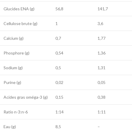
Glucides ENA (g)
56,8
141,7
Cellulose brute (g)
1
3,6
Calcium (g)
0,7
1,77
Phosphore (g)
0,54
1,36
Sodium (g)
0,5
1,31
Purine (g)
0,02
0,05
Acides gras oméga-3 (g)
0,15
0,38
Ratio n-3:n-6
1:14
1:11
Eau (g)
8,5
–