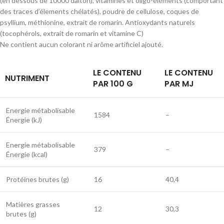
(en dessous de 10000 dalton), vitamines et oligo-éléments (comportant
des traces d’élements chélatés), poudre de cellulose, coques de
psyllium, méthionine, extrait de romarin. Antioxydants naturels
(tocophérols, extrait de romarin et vitamine C)
Ne contient aucun colorant ni arôme artificiel ajouté.
LE CONTENU
LE CONTENU
NUTRIMENT
PAR 100 G
PAR MJ
Energie métabolisable
1584
–
Énergie (kJ)
Energie métabolisable
379
–
Énergie (kcal)
Protéines brutes (g)
16
40,4
Matières grasses
12
30,3
brutes (g)