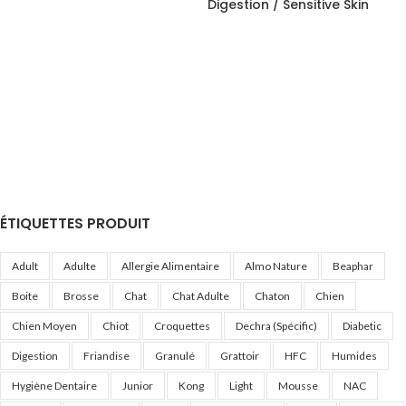
Digestion / Sensitive Skin
ÉTIQUETTES PRODUIT
Adult
Adulte
Allergie Alimentaire
Almo Nature
Beaphar
Boite
Brosse
Chat
Chat Adulte
Chaton
Chien
Chien Moyen
Chiot
Croquettes
Dechra (Spécific)
Diabetic
Digestion
Friandise
Granulé
Grattoir
HFC
Humides
Hygiène Dentaire
Junior
Kong
Light
Mousse
NAC