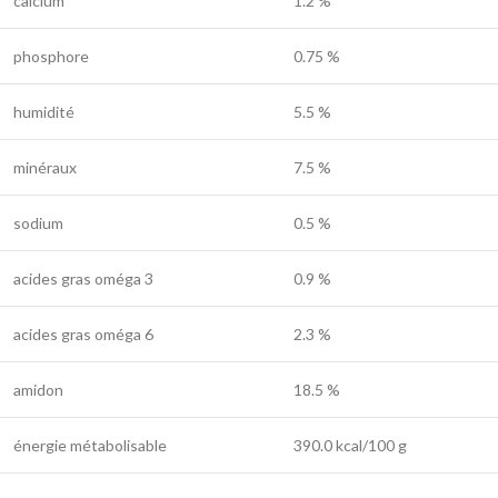
calcium
1.2 %
phosphore
0.75 %
humidité
5.5 %
minéraux
7.5 %
sodium
0.5 %
acides gras oméga 3
0.9 %
acides gras oméga 6
2.3 %
amidon
18.5 %
énergie métabolisable
390.0 kcal/100 g