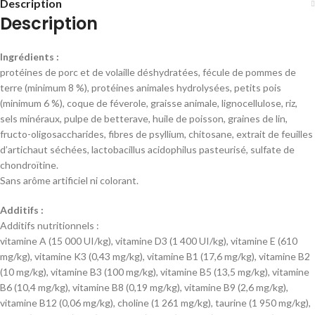
Description
Description
Ingrédients :
protéines de porc et de volaille déshydratées, fécule de pommes de
terre (minimum 8 %), protéines animales hydrolysées, petits pois
(minimum 6 %), coque de féverole, graisse animale, lignocellulose, riz,
sels minéraux, pulpe de betterave, huile de poisson, graines de lin,
fructo-oligosaccharides, fibres de psyllium, chitosane, extrait de feuilles
d’artichaut séchées, lactobacillus acidophilus pasteurisé, sulfate de
chondroïtine.
Sans arôme artificiel ni colorant.
Additifs :
Additifs nutritionnels :
vitamine A (15 000 UI/kg), vitamine D3 (1 400 UI/kg), vitamine E (610
mg/kg), vitamine K3 (0,43 mg/kg), vitamine B1 (17,6 mg/kg), vitamine B2
(10 mg/kg), vitamine B3 (100 mg/kg), vitamine B5 (13,5 mg/kg), vitamine
B6 (10,4 mg/kg), vitamine B8 (0,19 mg/kg), vitamine B9 (2,6 mg/kg),
vitamine B12 (0,06 mg/kg), choline (1 261 mg/kg), taurine (1 950 mg/kg),