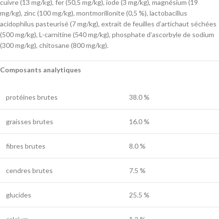
cuivre (13 mg/kg), fer (50,5 mg/kg), iode (3 mg/kg), magnésium (19
mg/kg), zinc (100 mg/kg), montmorillonite (0,5 %), lactobacillus
acidophilus pasteurisé (7 mg/kg), extrait de feuilles d’artichaut séchées
(500 mg/kg), L-carnitine (540 mg/kg), phosphate d’ascorbyle de sodium
(300 mg/kg), chitosane (800 mg/kg).
Composants analytiques
protéines brutes
38.0 %
graisses brutes
16.0 %
fibres brutes
8.0 %
cendres brutes
7.5 %
glucides
25.5 %