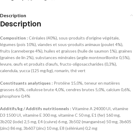
Description
Description
Composition :
Céréales (40%), sous-produits d’origine végétale,
légumes (pois 10%), viandes et sous-produits animaux (poulet 4%),
fruits (canneberge 4%), huiles et graisses (huile de saumon 1%), graines
(graines de lin 2%), substances minérales (argile montmorillonite 0,5%),
levure, œufs et produits d’œufs, fructo-oligosaccharides (0,3%),
calendula, yucca (125 mg/kg), romarin, thé vert
Constituants analytiques :
Protéine 15,0%, teneur en matières
grasses 6,0%, cellulose brute 4,0%, cendres brutes 5,0%, calcium 0,6%,
phosphore 0,4%
Additifs/kg / Additifs nutritionnels :
Vitamine A 24000 UI, vitamine
D3 1500 UI, vitamine E 300 mg, vitamine C 50 mg, E1 (fer) 160 mg,
3b202 (iode) 2,5 mg, E4 (cuivre) 6 mg, 3b502 (manganèse) 50 mg, 3b605
(zinc) 86 mg, 3b607 (zinc) 10 mg, E8 (sélénium) 0,2 mg