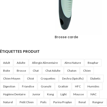
Brosse carde
ÉTIQUETTES PRODUIT
Adult
Adulte
Allergie Alimentaire
Almo Nature
Beaphar
Boite
Brosse
Chat
Chat Adulte
Chaton
Chien
Chien Moyen
Chiot
Croquettes
Dechra (Spécific)
Diabetic
Digestion
Friandise
Granulé
Grattoir
HFC
Humides
Hygiène Dentaire
Junior
Kong
Light
Mousse
NAC
Naturel
Petit Chien
Poils
Purina Proplan
Renal
Rongeur