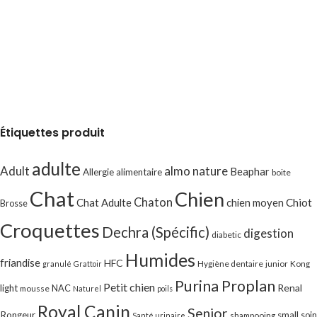
Étiquettes produit
adulte
Adult
almo nature
Beaphar
Allergie alimentaire
boite
Chat
Chien
Chaton
Chat Adulte
chien moyen
Chiot
Brosse
Croquettes
Dechra (Spécific)
digestion
diabetic
Humides
friandise
HFC
Hygiène dentaire
junior
Kong
granulé
Grattoir
Purina Proplan
Petit chien
Renal
light
NAC
mousse
Naturel
poils
Royal Canin
Senior
Rongeur
small
soin
shampooing
Santé urinaire