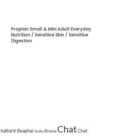
Black
,
Rouge
Proplan Small & Mini Adult Everyday
Nutrition / Sensitive Skin / Sensitive
Digestion
Proplan Small 
Start / Sensitiv
Chat
 nature
Beaphar
Chat
Brosse
boite