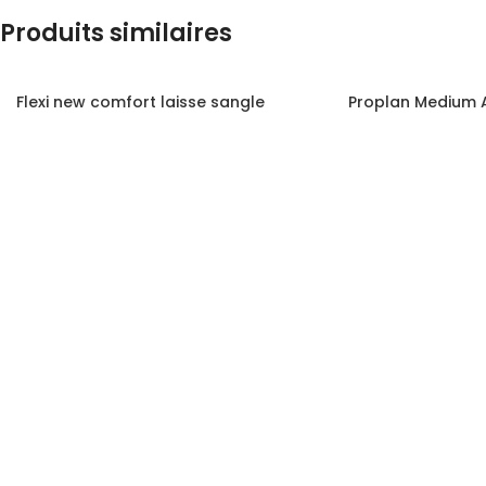
Produits similaires
COLOR
Flexi new comfort laisse sangle
Proplan Medium A