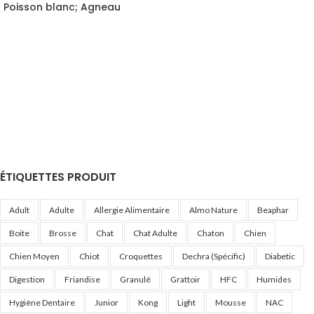
Poisson blanc; Agneau
ÉTIQUETTES PRODUIT
Adult
Adulte
Allergie Alimentaire
Almo Nature
Beaphar
Boite
Brosse
Chat
Chat Adulte
Chaton
Chien
Chien Moyen
Chiot
Croquettes
Dechra (Spécific)
Diabetic
Digestion
Friandise
Granulé
Grattoir
HFC
Humides
Hygiène Dentaire
Junior
Kong
Light
Mousse
NAC