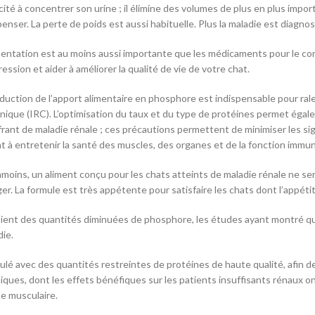
ité à concentrer son urine ; il élimine des volumes de plus en plus impor
nser. La perte de poids est aussi habituelle. Plus la maladie est diagnos
imentation est au moins aussi importante que les médicaments pour le cont
ession et aider à améliorer la qualité de vie de votre chat.
éduction de l’apport alimentaire en phosphore est indispensable pour rale
nique (IRC). L’optimisation du taux et du type de protéines permet égalem
frant de maladie rénale ; ces précautions permettent de minimiser les sig
nt à entretenir la santé des muscles, des organes et de la fonction immun
moins, un aliment conçu pour les chats atteints de maladie rénale ne sera
er. La formule est très appétente pour satisfaire les chats dont l’appéti
ient des quantités diminuées de phosphore, les études ayant montré que 
die.
ulé avec des quantités restreintes de protéines de haute qualité, afin de
iques, dont les effets bénéfiques sur les patients insuffisants rénaux o
e musculaire.