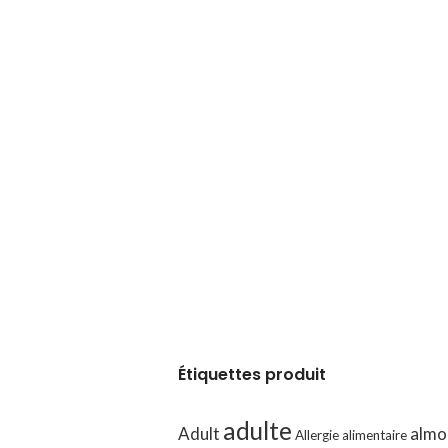
matières grasses : 9,1 %, Cendres brutes : 2 %, Cellulose brute : 0,02 %,
énoïque + DHA : acide docosahexaénoïque) : 0,14 %.
g/kg : 3b103 : (Fe: 18) ; 3b202 : (I: 0,72) ; 3b405 : (Cu: 1,8) ; 3b503 : (Mn: 3
Étiquettes produit
adulte
Adult
almo
Allergie alimentaire