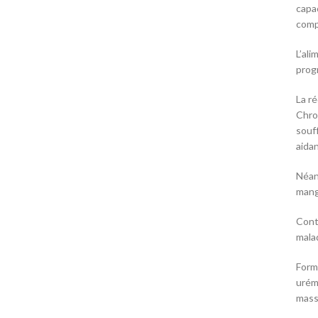
capac
compe
L’al
progr
La r
Chro
souf
aida
Néan
mang
Cont
mala
Form
urém
mass