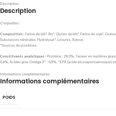
Description
Description
Croquettes :
Composition :
Farine de blé*, Riz*, Gluten de blé*, Farine de soja*, Gr
Substances minérales, Hydrolysat*, Levures, Xylose.
*Sources de protéines.
Constituants analytiques :
Protéine : 28,0%, Teneur en matières grass
0,8%, Acides gras Oméga 3* : 0,8%, *EPA (acide eicosapentaénoïque) e
Additifs nutritionnels :
UI/kg : Vit A : 37000; Vit D3 : 1200; Vit E : 670
Informations complémentaires
cuivre (II) pentahydraté : (Cu: 17); Sulfate manganeux monohydraté : (Mn:
Informations complémentaires
POIDS
Sachet Fraîcheur Poulet :
Composition :
Viandes et sous-produits animaux (dont poulet 8%), Pois