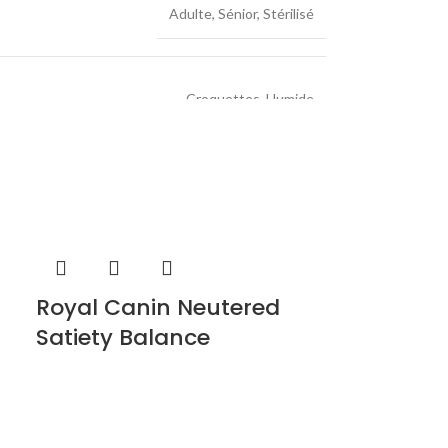
evures, sous-produits de saumon, riz.
Adulte
,
Sénior
,
Stérilisé
,4 %, Calcium : 0,18 %, Phosphore : 0,11 %, Potassium
Croquettes
,
Humide
2,8) ; 3b605 : (Zn: 30) ; Taurine : 1050.
Purina Proplan
es, Levures, Substances minérales, Sous-produits
oduits de poulet, levures, riz.
,4 %, Calcium : 0,18 %, Phosphore : 0,11 %, Potassium
Royal Canin Neutered
2,8) ; 3b605 : (Zn: 30) ; Taurine : 1040.
Satiety Balance
cres. Sources de protéines : foie de porc, cœur et