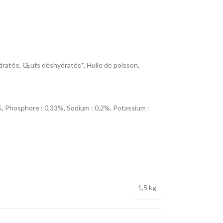
hydratée, Œufs déshydratés*, Huile de poisson,
%, Phosphore : 0,33%, Sodium : 0,2%, Potassium :
160); Iodate de calcium anhydre : (I: 2,5); Sulfate de
0,17).
1,5 kg
tales, Levures, Huiles et graisses, Substances