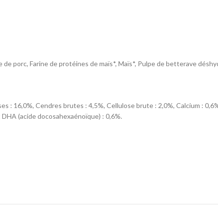
aisse de porc, Farine de protéines de maïs*, Maïs*, Pulpe de betterave dés
es : 16,0%, Cendres brutes : 4,5%, Cellulose brute : 2,0%, Calcium : 0,6
t DHA (acide docosahexaénoïque) : 0,6%.
mg/kg ; Vit C : 140; Taurine : 1400; Sulfate de fer (II) monohydraté : (Fe: 
 60); Sulfate de zinc monohydraté : (Zn: 150); Sélénite de sodium : (Se: 
sons et sous-produits de poissons, Céréales, Extraits de protéines végé