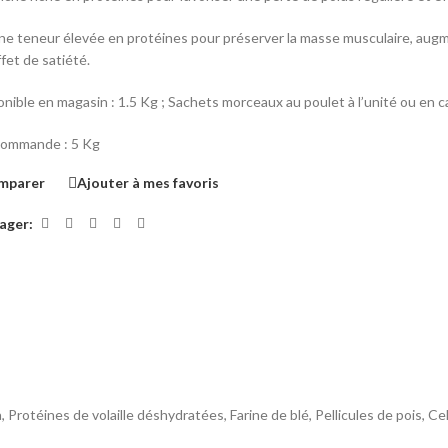
 une teneur élevée en protéines pour préserver la masse musculaire, augm
fet de satiété.
onible en magasin : 1.5 Kg ; Sachets morceaux au poulet à l’unité ou en 
commande : 5 Kg
mparer
Ajouter à mes favoris
ager:
a, Protéines de volaille déshydratées, Farine de blé, Pellicules de pois, 