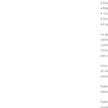
• Di
• Ma
• Tr
• Ar
• Es
Le ga
vété
comme
côtes
pas q
Une 
et m
rati
Feli
obès
Feli
reva