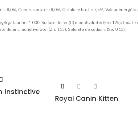
s: 8,0%, Cendres brutes: 8,0%, Cellulose brute: 7,5%, Valeur énergétiqu
g/kg: Taurine: 1 000; Sulfate de fer (II) monohydraté: (Fe : 125); Iodate de
e de zinc monohydraté: (Zn: 115); Sélénite de sodium: (Se: 0,13).
-produits d’origine végétale, Poissons et sous-produits de poissons, S
en matières grasses : 2,5 %, Cendres brutes : 2,7 %, Cellulose brute : 1,4
 : (Fe: 11) ; 3b202 : (I: 0,43) ; 3b405 : (Cu: 1) ; 3b503 : (Mn: 1,9) ; 3b605 :
 Instinctive
Royal Canin Kitten