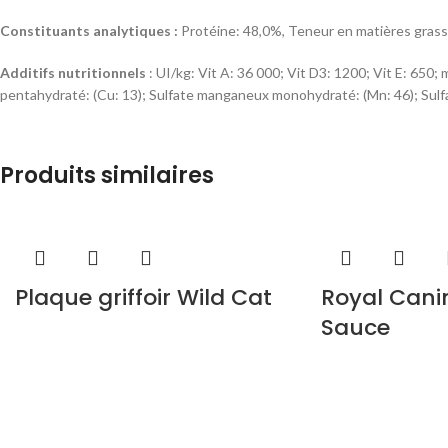
Constituants analytiques :
Protéine: 48,0%, Teneur en matières grasse
Additifs nutritionnels
: UI/kg: Vit A: 36 000; Vit D3: 1200; Vit E: 650; m
pentahydraté: (Cu: 13); Sulfate manganeux monohydraté: (Mn: 46); Sulfat
Sachets Fraicheurs poulet :
Produits similaires
Composition :
Viandes et sous-produits animaux (dont Poulet 4%), Sous
Constituants analytiques :
Humidité : 80 %, Protéine : 10,6 %, Teneur 
Additifs nutritionnels :
UI/kg : Vit A : 1180 ; Vit D3 : 165 ; mg/kg : 3b103
Plaque griffoir Wild Cat
Royal Canin
Sauce