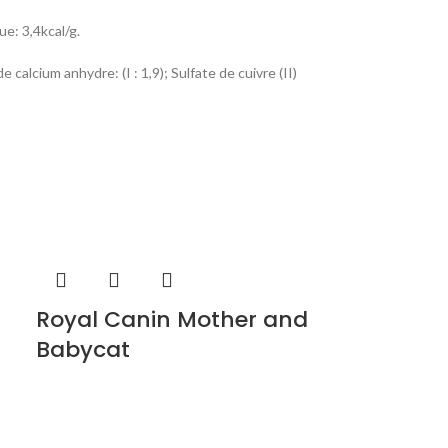
e: 3,4kcal/g.
 calcium anhydre: (I : 1,9); Sulfate de cuivre (II)
ubstances minérales, Céréales.
 %,Valeur énergétique : 750 kcal/kg .
 (Zn: 20) ; Taurine : 1449.
Royal Canin Mother and
Babycat