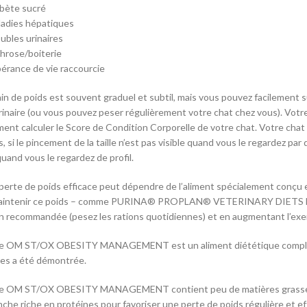
abète sucré
ladies hépatiques
oubles urinaires
throse/boiterie
pérance de vie raccourcie
in de poids est souvent graduel et subtil, mais vous pouvez facilement su
rinaire (ou vous pouvez peser régulièrement votre chat chez vous). Votr
nt calculer le Score de Condition Corporelle de votre chat. Votre chat pe
, si le pincement de la taille n’est pas visible quand vous le regardez p
uand vous le regardez de profil.
perte de poids efficace peut dépendre de l’aliment spécialement conçu e
aintenir ce poids – comme PURINA® PROPLAN® VETERINARY DIETS Fe
on recommandée (pesez les rations quotidiennes) et en augmentant l’exe
ne OM ST/OX OBESITY MANAGEMENT est un aliment diététique complet do
es a été démontrée.
ne OM ST/OX OBESITY MANAGEMENT contient peu de matières grasses et 
nche riche en protéines pour favoriser une perte de poids régulière et e