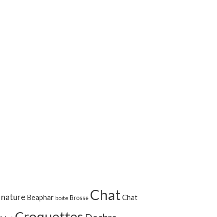
Royal Ca
Exigent
Chat
 nature
Beaphar
Chat
Brosse
boite
Croquettes