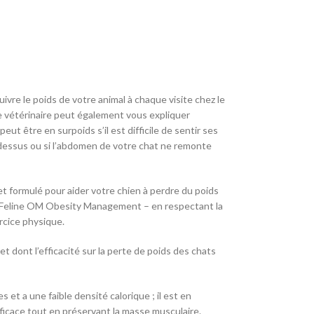
ivre le poids de votre animal à chaque visite chez le
e vétérinaire peut également vous expliquer
ut être en surpoids s’il est difficile de sentir ses
ar dessus ou si l’abdomen de votre chat ne remonte
t formulé pour aider votre chien à perdre du poids
line OM Obesity Management – en respectant la
rcice physique.
nt l’efficacité sur la perte de poids des chats
a une faible densité calorique ; il est en
fficace tout en préservant la masse musculaire.