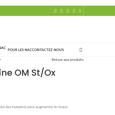
POUR LES NAC
CONTACTEZ-NOUS
y
Retour aux produits
line OM St/Ox
elui des humains) peut augmenter le risque