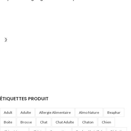
ÉTIQUETTES PRODUIT
Adult
Adulte
Allergie Alimentaire
Almo Nature
Beaphar
Boite
Brosse
Chat
Chat Adulte
Chaton
Chien