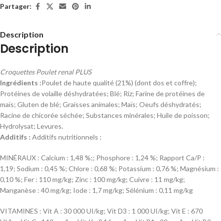
Partager:
Description
Description
Croquettes Poulet renal PLUS
Ingrédients :
Poulet de haute qualité (21%) (dont dos et coffre);
Protéines de volaille déshydratées; Blé; Riz; Farine de protéines de
maïs; Gluten de blé; Graisses animales; Maïs; Oeufs déshydratés;
Racine de chicorée séchée; Substances minérales; Huile de poisson;
Hydrolysat; Levures.
Additifs :
Additifs nutritionnels :
MINÉRAUX : Calcium : 1,48 %;; Phosphore : 1,24 %; Rapport Ca/P :
1,19; Sodium : 0,45 %; Chlore : 0,68 %; Potassium : 0,76 %; Magnésium :
0,10 %; Fer : 110 mg/kg; Zinc : 100 mg/kg; Cuivre : 11 mg/kg;
Manganèse : 40 mg/kg; Iode : 1,7 mg/kg; Sélénium : 0,11 mg/kg
VITAMINES : Vit A : 30 000 UI/kg; Vit D3 : 1 000 UI/kg; Vit E : 670