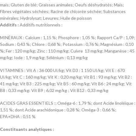
maïs; Gluten de blé; Graisses animales; Oeufs déshydratés; Maïs;
Fibres végétales séchées; Racine de chicorée séchée; Substances
minérales; Hydrolysat; Levures; Huile de poisson
Additifs :
Additifs nutritionnels :
MINÉRAUX : Calcium : 1,15 %; Phosphore : 1,05 %; Rapport Ca/P : 1,09;
Sodium : 0,43 %; Chlore : 0,68 %; Potassium : 0,76 %; Magnésium : 0,10
%; Fer : 120 mg/kg; Zinc : 110 mg/kg; Cuivre 13 mg/kg; Manganèse : 45
mg/kg; Iode : 1,9 mg/kg; Sélénium : 0,13 mg/kg
VITAMINES : Vit A : 36 000 UI/kg; Vit D3 : 1 150 UI/kg; Vit E : 670
UI/kg; Vit C : 160 mg/kg; Vit K : 0,20 mg/kg; Vit B1 : 93 mg/kg; Vit B2 :
41 mg/kg; Vit B3 : 225 mg/kg; Vit B5 : 60 mg/kg; Vit B6 : 24 mg/kg; Vit
B8 : 0,33 mg/kg: Vit B9 ; 6,02 mg/kg ; Vit B12 : 0,33 mg/kg
ACIDES GRAS ESSENTIELS :; Oméga-6 : 1,79 %; dont Acide linoléique :
1,51 %; dont Acide arachidonique : 0,28 %; Oméga-3 : 0,66 %;
EPA+DHA : 0,51 %
Constituants analytiques :