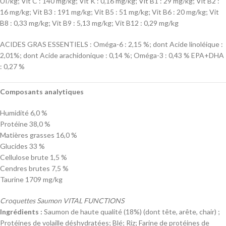
UI/kg; Vit C : 140 mg/kg; Vit K : 0,16 mg/kg; Vit B1 : 29 mg/kg; Vit B2 :
16 mg/kg; Vit B3 : 191 mg/kg; Vit B5 : 51 mg/kg; Vit B6 : 20 mg/kg; Vit
B8 : 0,33 mg/kg; Vit B9 : 5,13 mg/kg; Vit B12 : 0,29 mg/kg
ACIDES GRAS ESSENTIELS : Oméga-6 : 2,15 %; dont Acide linoléique :
2,01%; dont Acide arachidonique : 0,14 %; Oméga-3 : 0,43 % EPA+DHA
: 0,27 %
Composants analytiques
Humidité 6,0 %
Protéine 38,0 %
Matières grasses 16,0 %
Glucides 33 %
Cellulose brute 1,5 %
Cendres brutes 7,5 %
Taurine 1709 mg/kg
Croquettes Saumon VITAL FUNCTIONS
Ingrédients :
Saumon de haute qualité (18%) (dont tête, arête, chair) ;
Protéines de volaille déshydratées; Blé; Riz; Farine de protéines de