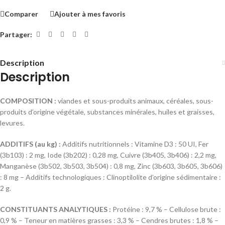
Comparer
Ajouter à mes favoris
Partager:
Description
Description
COMPOSITION :
viandes et sous-produits animaux, céréales, sous-
produits d’origine végétale, substances minérales, huiles et graisses,
levures.
ADDITIFS (au kg) :
Additifs nutritionnels : Vitamine D3 : 50 UI, Fer
(3b103) : 2 mg, Iode (3b202) : 0,28 mg, Cuivre (3b405, 3b406) : 2,2 mg,
Manganèse (3b502, 3b503, 3b504) : 0,8 mg, Zinc (3b603, 3b605, 3b606)
: 8 mg – Additifs technologiques : Clinoptilolite d’origine sédimentaire :
2 g.
CONSTITUANTS ANALYTIQUES :
Protéine : 9,7 % – Cellulose brute :
0,9 % – Teneur en matières grasses : 3,3 % – Cendres brutes : 1,8 % –