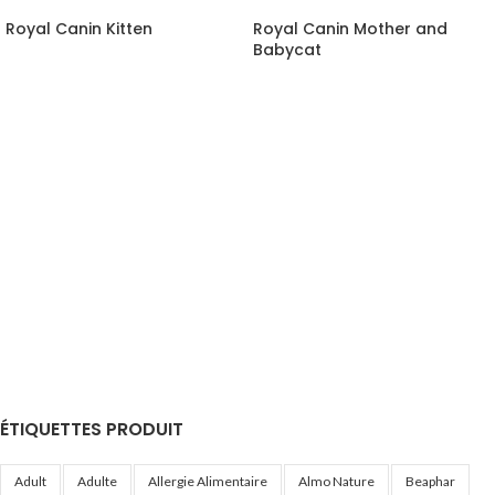
Royal Canin Kitten
Royal Canin Mother and
Babycat
ÉTIQUETTES PRODUIT
Adult
Adulte
Allergie Alimentaire
Almo Nature
Beaphar