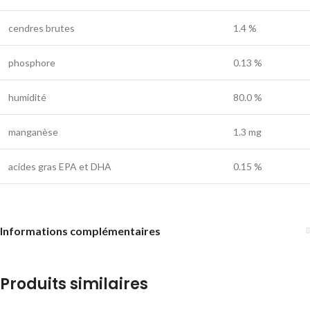
cendres brutes
1.4 %
phosphore
0.13 %
humidité
80.0 %
manganèse
1.3 mg
acides gras EPA et DHA
0.15 %
Informations complémentaires
Produits similaires