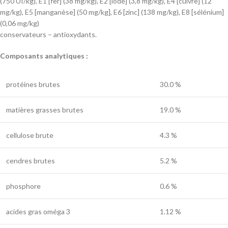
(750 UI/kg), E1 [fer] (38 mg/kg), E2 [iode] (3,8 mg/kg), E4 [cuivre] (12
mg/kg), E5 [manganèse] (50 mg/kg], E6 [zinc] (138 mg/kg), E8 [sélénium]
(0,06 mg/kg)
conservateurs – antioxydants.
Composants analytiques :
protéines brutes
30.0 %
matières grasses brutes
19.0 %
cellulose brute
4.3 %
cendres brutes
5.2 %
phosphore
0.6 %
acides gras oméga 3
1.12 %