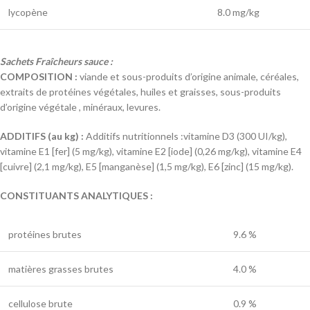
lycopène
8.0 mg/kg
Sachets Fraîcheurs sauce :
COMPOSITION :
viande et sous-produits d’origine animale, céréales,
extraits de protéines végétales, huiles et graisses, sous-produits
d’origine végétale , minéraux, levures.
ADDITIFS (au kg) :
Additifs nutritionnels :vitamine D3 (300 UI/kg),
vitamine E1 [fer] (5 mg/kg), vitamine E2 [iode] (0,26 mg/kg), vitamine E4
[cuivre] (2,1 mg/kg), E5 [manganèse] (1,5 mg/kg), E6 [zinc] (15 mg/kg).
CONSTITUANTS ANALYTIQUES :
protéines brutes
9.6 %
matières grasses brutes
4.0 %
cellulose brute
0.9 %