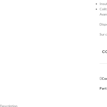
Insu
Coli
Avant
Disp
Sur 
CO
Co
Part
Description