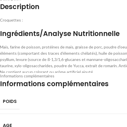
Description
Croquettes :
Ingrédients/Analyse Nutritionnelle
Maïs, farine de poisson, protéines de maïs, graisse de porc, poudre d’oeu
éléments (comportant des traces d’élements chélatés), huile de poisso
psyllium, levure (source de ß-1,3/1,6-glucanes et mannane-oligosacchari
taurine, xylo-oligosaccharides, poudre de Yucca, extrait de romarin. Anti
Ne contient aucun colorant ou arôme artificiel ajouté.
Informations complémentaires
Informations complémentaires
NUTRIMENT
POIDS
Energie métabolisable Énergie (kJ)
Energie métabolisable Énergie (kcal)
AGE