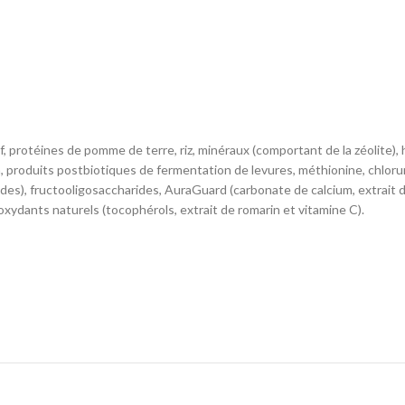
f, protéines de pomme de terre, riz, minéraux (comportant de la zéolite), 
n, produits postbiotiques de fermentation de levures, méthionine, chlo
des), fructooligosaccharides, AuraGuard (carbonate de calcium, extrait 
oxydants naturels (tocophérols, extrait de romarin et vitamine C).
LE CONTENU PAR 100 G
L
1701
–
406
–