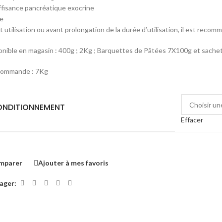
ffisance pancréatique exocrine
te
 utilisation ou avant prolongation de la durée d’utilisation, il est recom
onible en magasin : 400g ; 2Kg ; Barquettes de Pâtées 7X100g et sachet
commande : 7Kg
NDITIONNEMENT
Effacer
mparer
Ajouter à mes favoris
ager: