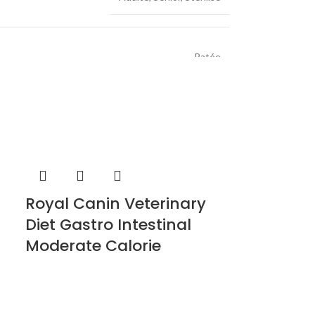
0,0
8,0
Patée
4,5
0
Dechra / Specific
,71
,21
Royal Canin Veterinary
Diet Gastro Intestinal
,20
Moderate Calorie
,30
,21