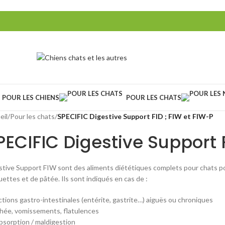
POUR LES CHIENS
POUR LES CHATS
eil
/
Pour les chats
/
SPECIFIC Digestive Support FID ; FIW et FIW-P
PECIFIC Digestive Support F
stive Support FIW sont des aliments diététiques complets pour chats po
ettes et de pâtée. Ils sont indiqués en cas de :
ctions gastro-intestinales (entérite, gastrite…) aiguës ou chroniques
rhée, vomissements, flatulences
bsorption / maldigestion