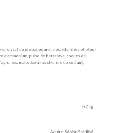
hydrolysat de protéines animales, vitamines et oligo-
rure d’ammonium, pulpe de betterave, coques de
d’agrumes, maltodextrine, chlorure de sodium),
E CONTENU PAR MJ
0,7 kg
Adulte
,
Sénior
,
Stérilisé