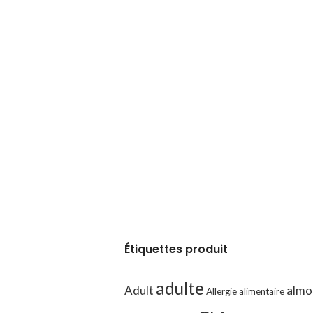
0,72
1
1:4
1
7,5
–
ant de la zéolite), vitamines et oligo-éléments (comportant des traces d’
ose, xylose, taurine, AuraGuard (carbonate de calcium, extrait d’agrumes
e de Yucca.
Étiquettes produit
adulte
Adult
almo
Allergie alimentaire