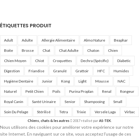
ÉTIQUETTES PRODUIT
Adult
Adulte
Allergie Alimentaire
Almo Nature
Beaphar
Boite
Brosse
Chat
Chat Adulte
Chaton
Chien
Chien Moyen
Chiot
Croquettes
Dechra (Spécific)
Diabetic
Digestion
Friandise
Granulé
Grattoir
HFC
Humides
Hygiène Dentaire
Junior
Kong
Light
Mousse
NAC
Naturel
Petit Chien
Poils
Purina Proplan
Renal
Rongeur
Royal Canin
Santé Urinaire
Senior
Shampooing
Small
Soin Du Pelage
Stérilisé
Tetra
Trixie
Versele Laga
Virbac
Chiens, chats & les autres
2017 réalisé par
AS-TEK
.
Nous utilisons des cookies pour améliorer votre expérience sur notre
site Internet. En naviguant sur ce site, vous acceptez l'usage de ces