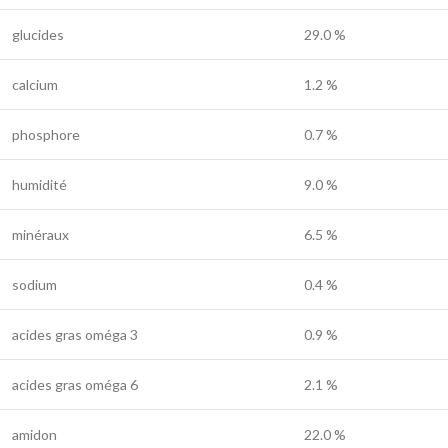
glucides
29.0 %
calcium
1.2 %
phosphore
0.7 %
humidité
9.0 %
minéraux
6.5 %
sodium
0.4 %
acides gras oméga 3
0.9 %
acides gras oméga 6
2.1 %
amidon
22.0 %