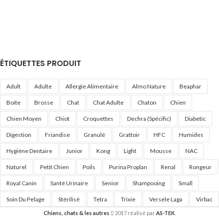
ÉTIQUETTES PRODUIT
Adult
Adulte
Allergie Alimentaire
Almo Nature
Beaphar
Boite
Brosse
Chat
Chat Adulte
Chaton
Chien
Chien Moyen
Chiot
Croquettes
Dechra (Spécific)
Diabetic
Digestion
Friandise
Granulé
Grattoir
HFC
Humides
Hygiène Dentaire
Junior
Kong
Light
Mousse
NAC
Naturel
Petit Chien
Poils
Purina Proplan
Renal
Rongeur
Royal Canin
Santé Urinaire
Senior
Shampooing
Small
Soin Du Pelage
Stérilisé
Tetra
Trixie
Versele Laga
Virbac
Chiens, chats & les autres
2017 réalisé par
AS-TEK
.