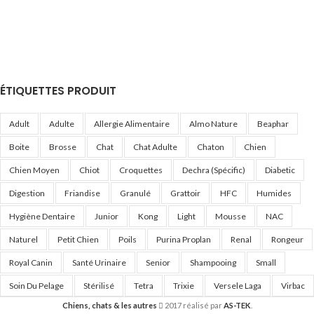
ÉTIQUETTES PRODUIT
Adult
Adulte
Allergie Alimentaire
Almo Nature
Beaphar
Boite
Brosse
Chat
Chat Adulte
Chaton
Chien
Chien Moyen
Chiot
Croquettes
Dechra (Spécific)
Diabetic
Digestion
Friandise
Granulé
Grattoir
HFC
Humides
Hygiène Dentaire
Junior
Kong
Light
Mousse
NAC
Naturel
Petit Chien
Poils
Purina Proplan
Renal
Rongeur
Royal Canin
Santé Urinaire
Senior
Shampooing
Small
Soin Du Pelage
Stérilisé
Tetra
Trixie
Versele Laga
Virbac
Chiens, chats & les autres
2017 réalisé par
AS-TEK
.