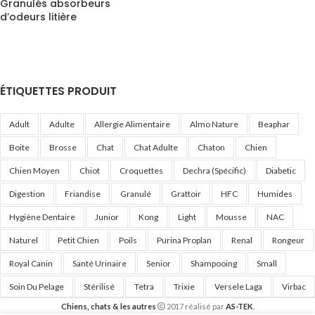
Granulés absorbeurs
d’odeurs litière
ÉTIQUETTES PRODUIT
Adult
Adulte
Allergie Alimentaire
Almo Nature
Beaphar
Boite
Brosse
Chat
Chat Adulte
Chaton
Chien
Chien Moyen
Chiot
Croquettes
Dechra (Spécific)
Diabetic
Digestion
Friandise
Granulé
Grattoir
HFC
Humides
Hygiène Dentaire
Junior
Kong
Light
Mousse
NAC
Naturel
Petit Chien
Poils
Purina Proplan
Renal
Rongeur
Royal Canin
Santé Urinaire
Senior
Shampooing
Small
Soin Du Pelage
Stérilisé
Tetra
Trixie
Versele Laga
Virbac
Chiens, chats & les autres
2017 réalisé par
AS-TEK
.