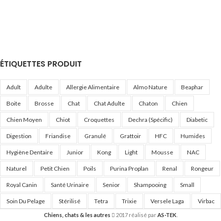
ÉTIQUETTES PRODUIT
Adult
Adulte
Allergie Alimentaire
Almo Nature
Beaphar
Boite
Brosse
Chat
Chat Adulte
Chaton
Chien
Chien Moyen
Chiot
Croquettes
Dechra (Spécific)
Diabetic
Digestion
Friandise
Granulé
Grattoir
HFC
Humides
Hygiène Dentaire
Junior
Kong
Light
Mousse
NAC
Naturel
Petit Chien
Poils
Purina Proplan
Renal
Rongeur
Royal Canin
Santé Urinaire
Senior
Shampooing
Small
Soin Du Pelage
Stérilisé
Tetra
Trixie
Versele Laga
Virbac
Chiens, chats & les autres
2017 réalisé par
AS-TEK
.