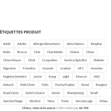
ÉTIQUETTES PRODUIT
Adult
Adulte
Allergie Alimentaire
Almo Nature
Beaphar
Boite
Brosse
Chat
Chat Adulte
Chaton
Chien
Chien Moyen
Chiot
Croquettes
Dechra (Spécific)
Diabetic
Digestion
Friandise
Granulé
Grattoir
HFC
Humides
Hygiène Dentaire
Junior
Kong
Light
Mousse
NAC
Naturel
Petit Chien
Poils
Purina Proplan
Renal
Rongeur
Royal Canin
Santé Urinaire
Senior
Shampooing
Small
Soin Du Pelage
Stérilisé
Tetra
Trixie
Versele Laga
Virbac
Chiens, chats & les autres
2017 réalisé par
AS-TEK
.