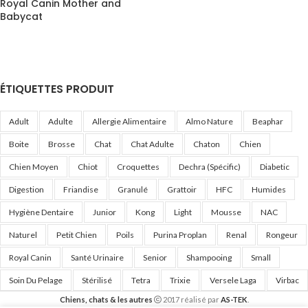
Royal Canin Mother and
Babycat
ÉTIQUETTES PRODUIT
Adult
Adulte
Allergie Alimentaire
Almo Nature
Beaphar
Boite
Brosse
Chat
Chat Adulte
Chaton
Chien
Chien Moyen
Chiot
Croquettes
Dechra (Spécific)
Diabetic
Digestion
Friandise
Granulé
Grattoir
HFC
Humides
Hygiène Dentaire
Junior
Kong
Light
Mousse
NAC
Naturel
Petit Chien
Poils
Purina Proplan
Renal
Rongeur
Royal Canin
Santé Urinaire
Senior
Shampooing
Small
Soin Du Pelage
Stérilisé
Tetra
Trixie
Versele Laga
Virbac
Chiens, chats & les autres
2017 réalisé par
AS-TEK
.