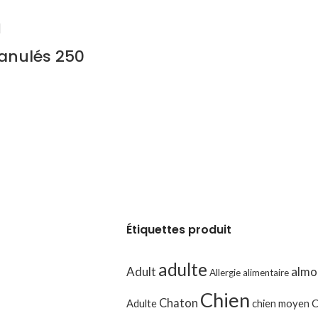
anulés 250
Étiquettes produit
adulte
Adult
almo
Allergie alimentaire
Chien
Chaton
Adulte
chien moyen
C