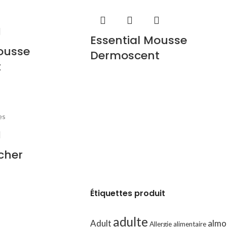
Essential Mousse
ousse
Dermoscent
t
es
cher
Étiquettes produit
adulte
Adult
almo
Allergie alimentaire