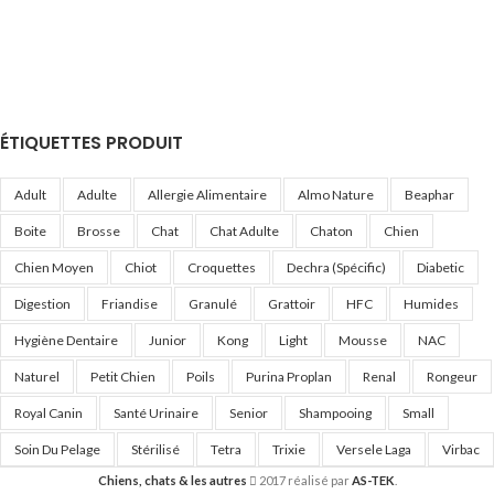
ÉTIQUETTES PRODUIT
Adult
Adulte
Allergie Alimentaire
Almo Nature
Beaphar
Boite
Brosse
Chat
Chat Adulte
Chaton
Chien
Chien Moyen
Chiot
Croquettes
Dechra (Spécific)
Diabetic
Digestion
Friandise
Granulé
Grattoir
HFC
Humides
Hygiène Dentaire
Junior
Kong
Light
Mousse
NAC
Naturel
Petit Chien
Poils
Purina Proplan
Renal
Rongeur
Royal Canin
Santé Urinaire
Senior
Shampooing
Small
Soin Du Pelage
Stérilisé
Tetra
Trixie
Versele Laga
Virbac
Chiens, chats & les autres
2017 réalisé par
AS-TEK
.