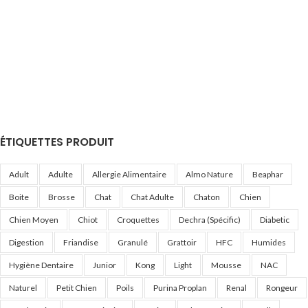
ÉTIQUETTES PRODUIT
Adult
Adulte
Allergie Alimentaire
Almo Nature
Beaphar
Boite
Brosse
Chat
Chat Adulte
Chaton
Chien
Chien Moyen
Chiot
Croquettes
Dechra (Spécific)
Diabetic
Digestion
Friandise
Granulé
Grattoir
HFC
Humides
Hygiène Dentaire
Junior
Kong
Light
Mousse
NAC
Naturel
Petit Chien
Poils
Purina Proplan
Renal
Rongeur