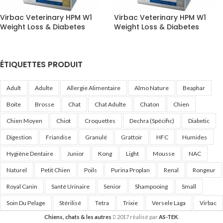
Virbac Veterinary HPM W1
Virbac Veterinary HPM W1
Weight Loss & Diabetes
Weight Loss & Diabetes
ÉTIQUETTES PRODUIT
Adult
Adulte
Allergie Alimentaire
Almo Nature
Beaphar
Boite
Brosse
Chat
Chat Adulte
Chaton
Chien
Chien Moyen
Chiot
Croquettes
Dechra (Spécific)
Diabetic
Digestion
Friandise
Granulé
Grattoir
HFC
Humides
Hygiène Dentaire
Junior
Kong
Light
Mousse
NAC
Naturel
Petit Chien
Poils
Purina Proplan
Renal
Rongeur
Royal Canin
Santé Urinaire
Senior
Shampooing
Small
Soin Du Pelage
Stérilisé
Tetra
Trixie
Versele Laga
Virbac
Chiens, chats & les autres
2017 réalisé par
AS-TEK
.