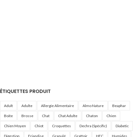
ÉTIQUETTES PRODUIT
Adult
Adulte
Allergie Alimentaire
Almo Nature
Beaphar
Boite
Brosse
Chat
Chat Adulte
Chaton
Chien
Chien Moyen
Chiot
Croquettes
Dechra (Spécific)
Diabetic
Digestion
Friandise
Granulé
Grattoir
HFC
Humides