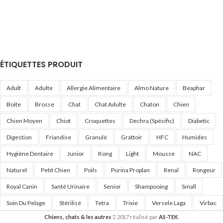
ÉTIQUETTES PRODUIT
Adult
Adulte
Allergie Alimentaire
Almo Nature
Beaphar
Boite
Brosse
Chat
Chat Adulte
Chaton
Chien
Chien Moyen
Chiot
Croquettes
Dechra (Spécific)
Diabetic
Digestion
Friandise
Granulé
Grattoir
HFC
Humides
Hygiène Dentaire
Junior
Kong
Light
Mousse
NAC
Naturel
Petit Chien
Poils
Purina Proplan
Renal
Rongeur
Royal Canin
Santé Urinaire
Senior
Shampooing
Small
Soin Du Pelage
Stérilisé
Tetra
Trixie
Versele Laga
Virbac
Chiens, chats & les autres
2017 réalisé par
AS-TEK
.