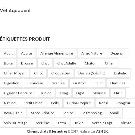
Vet Aquadent
ÉTIQUETTES PRODUIT
Adult
Adulte
Allergie Alimentaire
Almo Nature
Beaphar
Boite
Brosse
Chat
Chat Adulte
Chaton
Chien
Chien Moyen
Chiot
Croquettes
Dechra (Spécific)
Diabetic
Digestion
Friandise
Granulé
Grattoir
HFC
Humides
Hygiène Dentaire
Junior
Kong
Light
Mousse
NAC
Naturel
Petit Chien
Poils
Purina Proplan
Renal
Rongeur
Royal Canin
Santé Urinaire
Senior
Shampooing
Small
Soin Du Pelage
Stérilisé
Tetra
Trixie
Versele Laga
Virbac
Chiens, chats & les autres
2017 réalisé par
AS-TEK
.