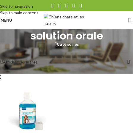
Skip to navigation
Skip to main content
MENU
solution orale
Catégories
Accueil
/
Produits identifiés “solution orale”
Voici le seul résultat
Afficher les filtres