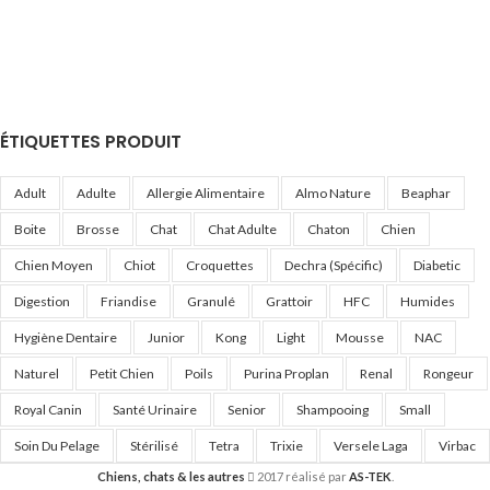
ÉTIQUETTES PRODUIT
Adult
Adulte
Allergie Alimentaire
Almo Nature
Beaphar
Boite
Brosse
Chat
Chat Adulte
Chaton
Chien
Chien Moyen
Chiot
Croquettes
Dechra (Spécific)
Diabetic
Digestion
Friandise
Granulé
Grattoir
HFC
Humides
Hygiène Dentaire
Junior
Kong
Light
Mousse
NAC
Naturel
Petit Chien
Poils
Purina Proplan
Renal
Rongeur
Royal Canin
Santé Urinaire
Senior
Shampooing
Small
Soin Du Pelage
Stérilisé
Tetra
Trixie
Versele Laga
Virbac
Chiens, chats & les autres
2017 réalisé par
AS-TEK
.