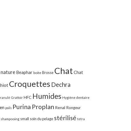
Chat
 nature
Beaphar
Chat
Brosse
boite
Croquettes
Dechra
hiot
Humides
HFC
Hygiène dentaire
ranulé
Grattoir
Purina Proplan
ien
Renal
Rongeur
poils
stérilisé
small
soin du pelage
shampooing
tetra