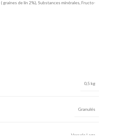
( graines de lin 2%), Substances minérales, Fructo-
se) 75 mg, E6 (zinc) 70 mg, E8 (sélénium) 0,2 mg
0,5 kg
Granulés
Versele Laga