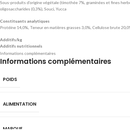
Sous-produits d’origine végétale (timothée 7%, graminées et fines herbes
oligosaccharides (0,3%), Souci, Yucca
Constituants analytiques
Protéine 14,0%, Teneur en matières grasses 3,0%, Cellulose brute 20,
Additifs/kg
Additifs nutritionnels
Vitamine A 10000 UI, Vitamine D3 1200 UI, Vitamine E 80 mg, Vitamine C 
Informations complémentaires
Informations complémentaires
Additifs techniques
Antioxydants
POIDS
ALIMENTATION
MARQUE