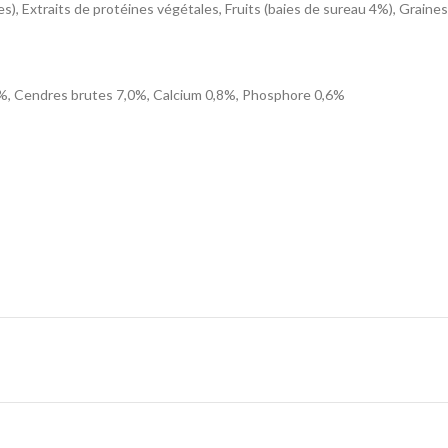
), Extraits de protéines végétales, Fruits (baies de sureau 4%), Graines 
0%, Cendres brutes 7,0%, Calcium 0,8%, Phosphore 0,6%
1000 mg, E1 (fer) 100 mg, E2 (iode) 2 mg, E4 (cuivre) 10 mg, E5 (manganè