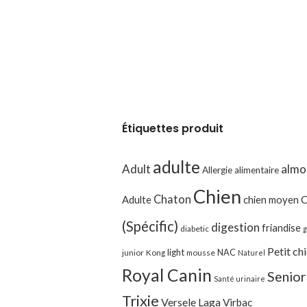
Étiquettes produit
adulte
Adult
almo
Allergie alimentaire
Chien
Chaton
Adulte
chien moyen
C
(Spécific)
digestion
friandise
diabetic
g
Petit ch
light
NAC
junior
Kong
mousse
Naturel
Royal Canin
Senior
Santé urinaire
Trixie
Versele Laga
Virbac