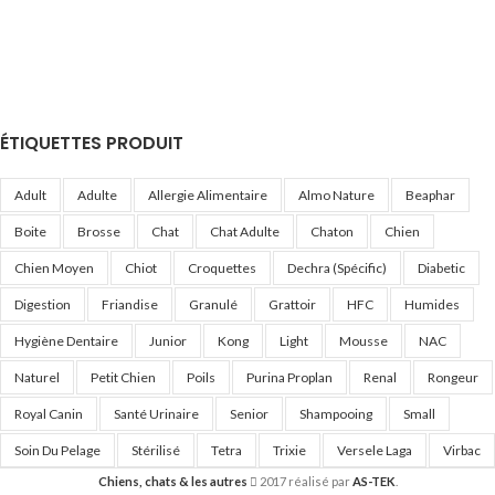
ÉTIQUETTES PRODUIT
Adult
Adulte
Allergie Alimentaire
Almo Nature
Beaphar
Boite
Brosse
Chat
Chat Adulte
Chaton
Chien
Chien Moyen
Chiot
Croquettes
Dechra (Spécific)
Diabetic
Digestion
Friandise
Granulé
Grattoir
HFC
Humides
Hygiène Dentaire
Junior
Kong
Light
Mousse
NAC
Naturel
Petit Chien
Poils
Purina Proplan
Renal
Rongeur
Royal Canin
Santé Urinaire
Senior
Shampooing
Small
Soin Du Pelage
Stérilisé
Tetra
Trixie
Versele Laga
Virbac
Chiens, chats & les autres
2017 réalisé par
AS-TEK
.