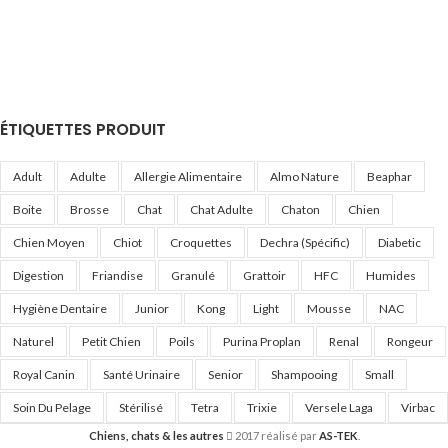
ÉTIQUETTES PRODUIT
Adult
Adulte
Allergie Alimentaire
Almo Nature
Beaphar
Boite
Brosse
Chat
Chat Adulte
Chaton
Chien
Chien Moyen
Chiot
Croquettes
Dechra (Spécific)
Diabetic
Digestion
Friandise
Granulé
Grattoir
HFC
Humides
Hygiène Dentaire
Junior
Kong
Light
Mousse
NAC
Naturel
Petit Chien
Poils
Purina Proplan
Renal
Rongeur
Royal Canin
Santé Urinaire
Senior
Shampooing
Small
Soin Du Pelage
Stérilisé
Tetra
Trixie
Versele Laga
Virbac
Chiens, chats & les autres
2017 réalisé par
AS-TEK
.