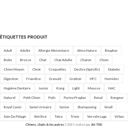
ÉTIQUETTES PRODUIT
Adult
Adulte
Allergie Alimentaire
Almo Nature
Beaphar
Boite
Brosse
Chat
Chat Adulte
Chaton
Chien
Chien Moyen
Chiot
Croquettes
Dechra (Spécific)
Diabetic
Digestion
Friandise
Granulé
Grattoir
HFC
Humides
Hygiène Dentaire
Junior
Kong
Light
Mousse
NAC
Naturel
Petit Chien
Poils
Purina Proplan
Renal
Rongeur
Royal Canin
Santé Urinaire
Senior
Shampooing
Small
Soin Du Pelage
Stérilisé
Tetra
Trixie
Versele Laga
Virbac
Chiens, chats & les autres
2017 réalisé par
AS-TEK
.