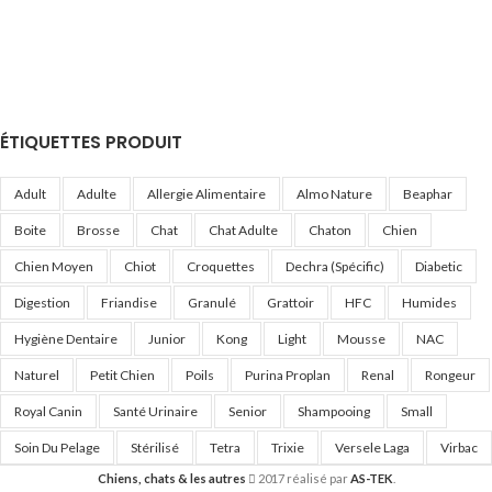
ÉTIQUETTES PRODUIT
Adult
Adulte
Allergie Alimentaire
Almo Nature
Beaphar
Boite
Brosse
Chat
Chat Adulte
Chaton
Chien
Chien Moyen
Chiot
Croquettes
Dechra (Spécific)
Diabetic
Digestion
Friandise
Granulé
Grattoir
HFC
Humides
Hygiène Dentaire
Junior
Kong
Light
Mousse
NAC
Naturel
Petit Chien
Poils
Purina Proplan
Renal
Rongeur
Royal Canin
Santé Urinaire
Senior
Shampooing
Small
Soin Du Pelage
Stérilisé
Tetra
Trixie
Versele Laga
Virbac
Chiens, chats & les autres
2017 réalisé par
AS-TEK
.