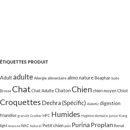
ÉTIQUETTES PRODUIT
adulte
Adult
almo nature
Beaphar
Allergie alimentaire
boite
Chat
Chien
Chaton
Chat Adulte
chien moyen
Chiot
Brosse
Croquettes
Dechra (Spécific)
digestion
diabetic
Humides
friandise
HFC
Hygiène dentaire
junior
Kong
granulé
Grattoir
Purina Proplan
Petit chien
Renal
light
NAC
mousse
Naturel
poils