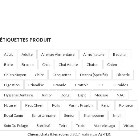
ÉTIQUETTES PRODUIT
Adult
Adulte
Allergie Alimentaire
Almo Nature
Beaphar
Boite
Brosse
Chat
Chat Adulte
Chaton
Chien
Chien Moyen
Chiot
Croquettes
Dechra (Spécific)
Diabetic
Digestion
Friandise
Granulé
Grattoir
HFC
Humides
Hygiène Dentaire
Junior
Kong
Light
Mousse
NAC
Naturel
Petit Chien
Poils
Purina Proplan
Renal
Rongeur
Royal Canin
Santé Urinaire
Senior
Shampooing
Small
Soin Du Pelage
Stérilisé
Tetra
Trixie
Versele Laga
Virbac
Chiens, chats & les autres
2017 réalisé par
AS-TEK
.