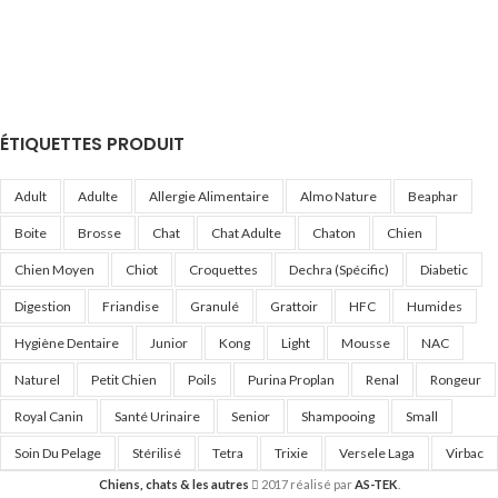
ÉTIQUETTES PRODUIT
Adult
Adulte
Allergie Alimentaire
Almo Nature
Beaphar
Boite
Brosse
Chat
Chat Adulte
Chaton
Chien
Chien Moyen
Chiot
Croquettes
Dechra (Spécific)
Diabetic
Digestion
Friandise
Granulé
Grattoir
HFC
Humides
Hygiène Dentaire
Junior
Kong
Light
Mousse
NAC
Naturel
Petit Chien
Poils
Purina Proplan
Renal
Rongeur
Royal Canin
Santé Urinaire
Senior
Shampooing
Small
Soin Du Pelage
Stérilisé
Tetra
Trixie
Versele Laga
Virbac
Chiens, chats & les autres
2017 réalisé par
AS-TEK
.