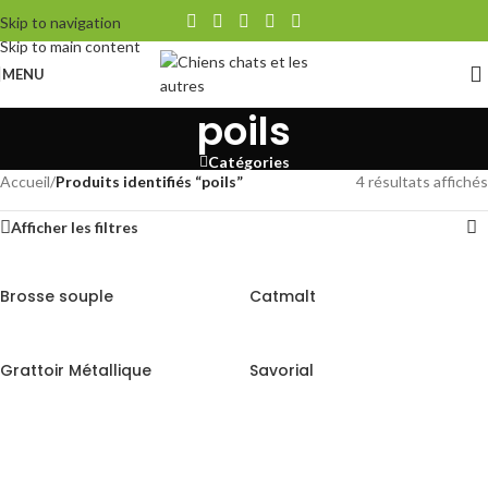
Skip to navigation
Skip to main content
MENU
poils
Catégories
Accueil
/
Produits identifiés “poils”
4 résultats affichés
Afficher les filtres
Brosse souple
Catmalt
Grattoir Métallique
Savorial