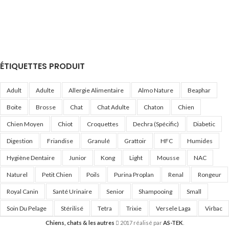
ÉTIQUETTES PRODUIT
Adult
Adulte
Allergie Alimentaire
Almo Nature
Beaphar
Boite
Brosse
Chat
Chat Adulte
Chaton
Chien
Chien Moyen
Chiot
Croquettes
Dechra (Spécific)
Diabetic
Digestion
Friandise
Granulé
Grattoir
HFC
Humides
Hygiène Dentaire
Junior
Kong
Light
Mousse
NAC
Naturel
Petit Chien
Poils
Purina Proplan
Renal
Rongeur
Royal Canin
Santé Urinaire
Senior
Shampooing
Small
Soin Du Pelage
Stérilisé
Tetra
Trixie
Versele Laga
Virbac
Chiens, chats & les autres
2017 réalisé par
AS-TEK
.