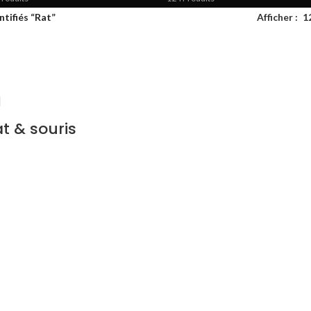
ntifiés “Rat”
Afficher
1
t & souris