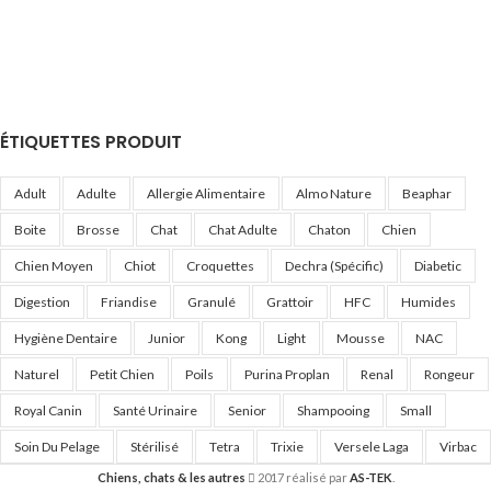
ÉTIQUETTES PRODUIT
Adult
Adulte
Allergie Alimentaire
Almo Nature
Beaphar
Boite
Brosse
Chat
Chat Adulte
Chaton
Chien
Chien Moyen
Chiot
Croquettes
Dechra (Spécific)
Diabetic
Digestion
Friandise
Granulé
Grattoir
HFC
Humides
Hygiène Dentaire
Junior
Kong
Light
Mousse
NAC
Naturel
Petit Chien
Poils
Purina Proplan
Renal
Rongeur
Royal Canin
Santé Urinaire
Senior
Shampooing
Small
Soin Du Pelage
Stérilisé
Tetra
Trixie
Versele Laga
Virbac
Chiens, chats & les autres
2017 réalisé par
AS-TEK
.