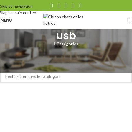
Skip to navigation
Skip to main content
MENU
usb
Catégories
Accueil
/
Produits identifiés “usb”
Aucun produit ne correspond à votre sélection.