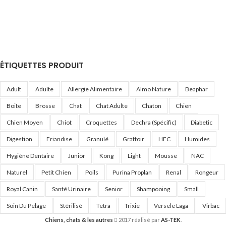
ÉTIQUETTES PRODUIT
Adult
Adulte
Allergie Alimentaire
Almo Nature
Beaphar
Boite
Brosse
Chat
Chat Adulte
Chaton
Chien
Chien Moyen
Chiot
Croquettes
Dechra (Spécific)
Diabetic
Digestion
Friandise
Granulé
Grattoir
HFC
Humides
Hygiène Dentaire
Junior
Kong
Light
Mousse
NAC
Naturel
Petit Chien
Poils
Purina Proplan
Renal
Rongeur
Royal Canin
Santé Urinaire
Senior
Shampooing
Small
Soin Du Pelage
Stérilisé
Tetra
Trixie
Versele Laga
Virbac
Chiens, chats & les autres
2017 réalisé par
AS-TEK
.