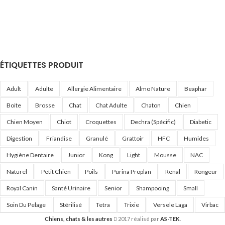
ÉTIQUETTES PRODUIT
Adult
Adulte
Allergie Alimentaire
Almo Nature
Beaphar
Boite
Brosse
Chat
Chat Adulte
Chaton
Chien
Chien Moyen
Chiot
Croquettes
Dechra (Spécific)
Diabetic
Digestion
Friandise
Granulé
Grattoir
HFC
Humides
Hygiène Dentaire
Junior
Kong
Light
Mousse
NAC
Naturel
Petit Chien
Poils
Purina Proplan
Renal
Rongeur
Royal Canin
Santé Urinaire
Senior
Shampooing
Small
Soin Du Pelage
Stérilisé
Tetra
Trixie
Versele Laga
Virbac
Chiens, chats & les autres
2017 réalisé par
AS-TEK
.