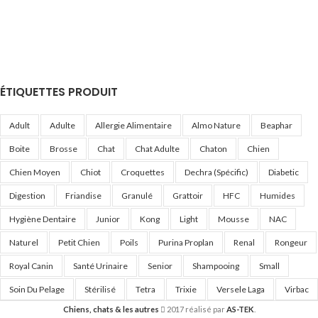
ÉTIQUETTES PRODUIT
Adult
Adulte
Allergie Alimentaire
Almo Nature
Beaphar
Boite
Brosse
Chat
Chat Adulte
Chaton
Chien
Chien Moyen
Chiot
Croquettes
Dechra (Spécific)
Diabetic
Digestion
Friandise
Granulé
Grattoir
HFC
Humides
Hygiène Dentaire
Junior
Kong
Light
Mousse
NAC
Naturel
Petit Chien
Poils
Purina Proplan
Renal
Rongeur
Royal Canin
Santé Urinaire
Senior
Shampooing
Small
Soin Du Pelage
Stérilisé
Tetra
Trixie
Versele Laga
Virbac
Chiens, chats & les autres
2017 réalisé par
AS-TEK
.