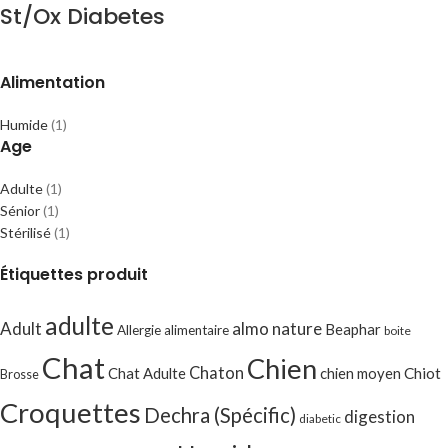
St/Ox Diabetes
Alimentation
Humide
(1)
Age
Adulte
(1)
Sénior
(1)
Stérilisé
(1)
Étiquettes produit
adulte
Adult
almo nature
Beaphar
Allergie alimentaire
boite
Chat
Chien
Chaton
Chat Adulte
chien moyen
Chiot
Brosse
Croquettes
Dechra (Spécific)
digestion
diabetic