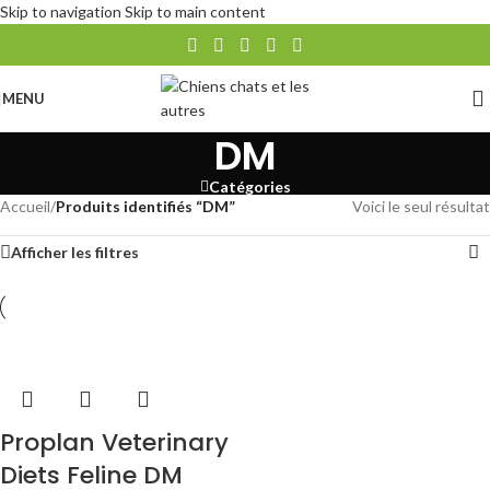
Skip to navigation
Skip to main content
MENU
DM
Catégories
Accueil
/
Produits identifiés “DM”
Voici le seul résultat
Afficher les filtres
Proplan Veterinary
Diets Feline DM